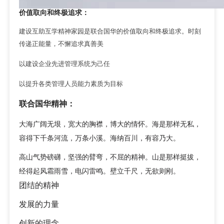
价值取向和终极追求：
建设互助互学精神家园是联合国华的价值取向和终极追求。时刻
传递正能量，不懈追求真善美
以建设企业先进管理系统为己任
以提升各类管理人员能力素质为目标
联合国华精神：
大海广阔无垠，宽大的胸襟，博大的情怀。海是那样无私，
容得下千条河流，万条小溪。海纳百川，有容乃大。
高山气势磅礴，坚强的臂弯，不屈的精神。山是那样挺拔，
经得起风霜雨雪，电闪雷
鸣。壁立千尺，无欲则刚。
团结的精神
发展的力量
创新的理念